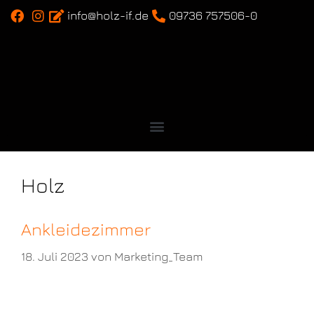
info@holz-if.de
09736 757506-0
Holz
Ankleidezimmer
18. Juli 2023
von
Marketing_Team