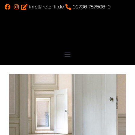
info@holz-if.de
09736 757506-0