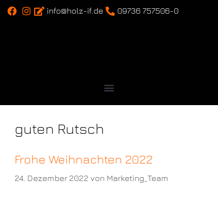
info@holz-if.de
09736 757506-0
guten Rutsch
Frohe Weihnachten 2022
24. Dezember 2022
von
Marketing_Team