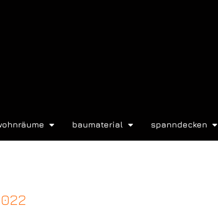
wohnräume
baumaterial
spanndecken
2022