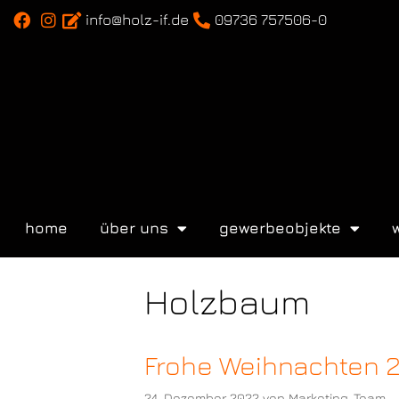
info@holz-if.de
09736 757506-0
home
über uns
gewerbeobjekte
Holzbaum
Frohe Weihnachten 
24. Dezember 2022
von
Marketing_Team