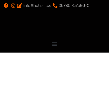
info@holz-if.de
09736 757506-0