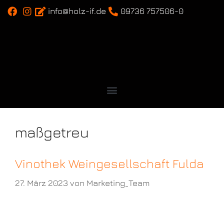
info@holz-if.de
09736 757506-0
maßgetreu
Vinothek Weingesellschaft Fulda
27. März 2023
von
Marketing_Team