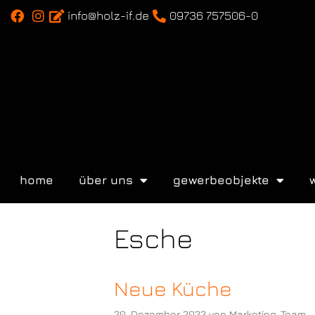
info@holz-if.de
09736 757506-0
home
über uns
gewerbeobjekte
Esche
Neue Küche
20. Dezember 2022
von
Marketing_Team