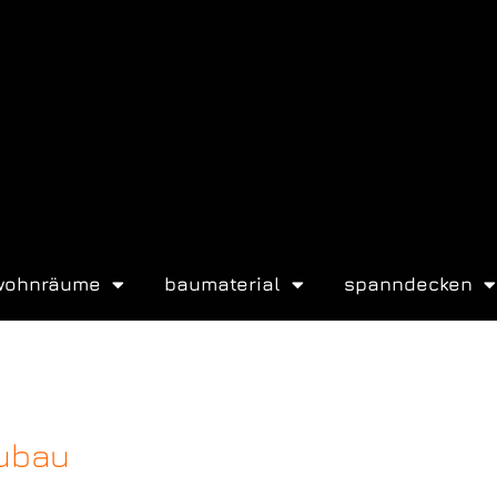
wohnräume
baumaterial
spanndecken
ubau