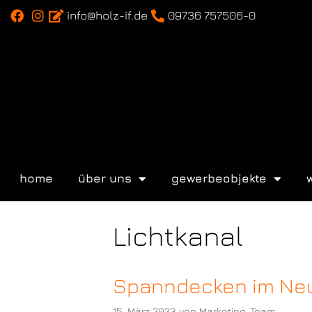
info@holz-if.de
09736 757506-0
home
über uns
gewerbeobjekte
Lichtkanal
Spanndecken im Ne
15. März 2023
von
Marketing_Team