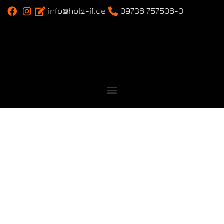
info@holz-if.de
09736 757506-0