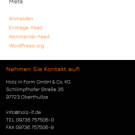
Meta
Anmelden
Eintrags-Feed
Kommentar-Feed
WordPress.org
Nehmen Sie Kontakt auf!
Holz in Form
GmbH & Co. KG
Schlimpfhofer Straße 35
97723 Oberthulba
info@holz-if.de
TEL 09736 757506-0
FAX 09736 757506-9