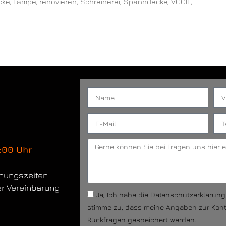
cke
,
Lampe
,
renovieren
,
Schreinerei
,
Spanndecke
,
VOCIL
,
:00 Uhr
fnungszeiten
er Vereinbarung
Ja, Ich habe die Datenschutzerklärun
stimme zu, dass meine Angaben zur Kon
Rückfragen gespeichert werden.