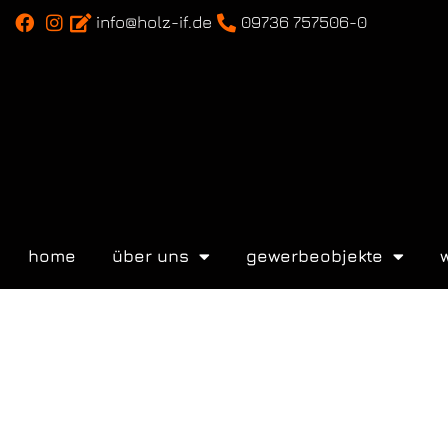
info@holz-if.de
09736 757506-0
home
über uns
gewerbeobjekte