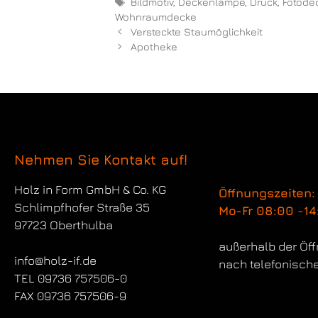
Bildmotiv
,
Deckenlampe
,
Druck
,
Fotode
Wohnraumdecke
Versteckte Staumöglichkeit
Apotheke
Nehmen Sie Kontakt auf!
Holz in Form
GmbH & Co. KG
Öffnungszeiten:
Schlimpfhofer Straße 35
Mo-Fr 08:00 -14
97723 Oberthulba
außerhalb der Öf
info@holz-if.de
nach telefonisch
TEL 09736 757506-0
FAX 09736 757506-9