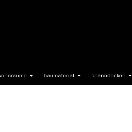
wohnräume
baumaterial
spanndecken