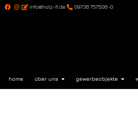
info@holz-if.de
09736 757506-0
home
über uns
gewerbeobjekte